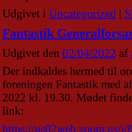
Udgivet i
Uncategorized
|
S
Fantastik Generalforsa
Udgivet den
02/04/2022
af
Der indkaldes hermed til or
foreningen Fantastik med a
2022 kl. 19.30. Mødet find
link:
https://us02web.zoom.us/j/