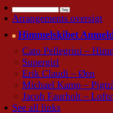
Søg
efter:
Arrangements oversigt
Himmelskibet Anmeld
Cato Pellegrini – Him
Supergirl
Erik Claudi – Øen
Michael Kamp – Pigtr
Jacob Faurholt – Lofts
See all links