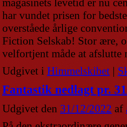
magasinets levetid er nu ceme
har vundet prisen for bedst
overståede årlige conventio
Fiction Selskab! Stor ære, o
velfortjent måde at afslutte
Udgivet i
Himmelskibet
|
S
Fantastik nedlagt pr. 3
Udgivet den
31/12/2022
af
På den ekstraordinære gene