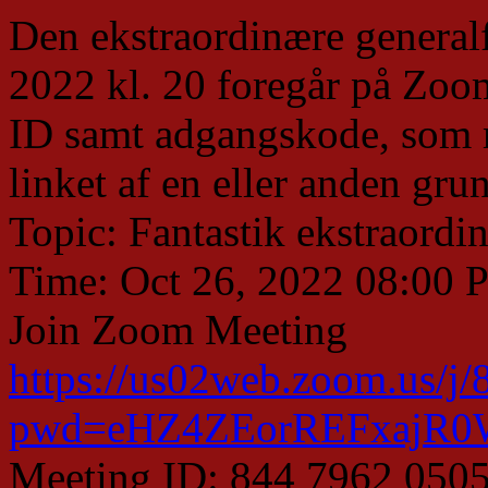
Den ekstraordinære generalf
2022 kl. 20 foregår på Zoom
ID samt adgangskode, som 
linket af en eller anden gru
Topic: Fantastik ekstraordi
Time: Oct 26, 2022 08:00
Join Zoom Meeting
https://us02web.zoom.us/j
pwd=eHZ4ZEorREFxajR
Meeting ID: 844 7962 050