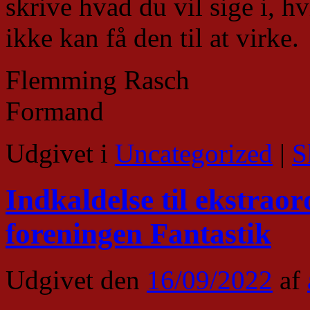
skrive hvad du vil sige i, h
ikke kan få den til at virke.
Flemming Rasch
Formand
Udgivet i
Uncategorized
|
S
Indkaldelse til ekstrao
foreningen Fantastik
Udgivet den
16/09/2022
af