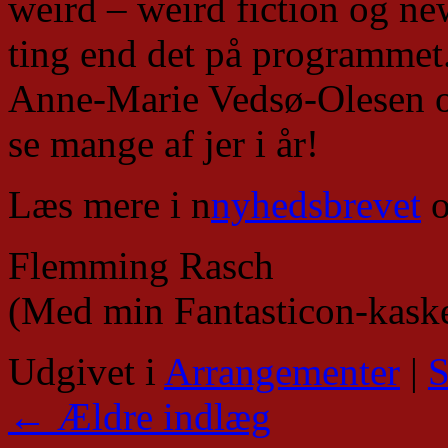
weird – weird fiction og ne
ting end det på programmet.
Anne-Marie Vedsø-Olesen og
se mange af jer i år!
Læs mere i n
nyhedsbrevet
o
Flemming Rasch
(Med min Fantasticon-kaske
Udgivet i
Arrangementer
|
S
←
Ældre indlæg