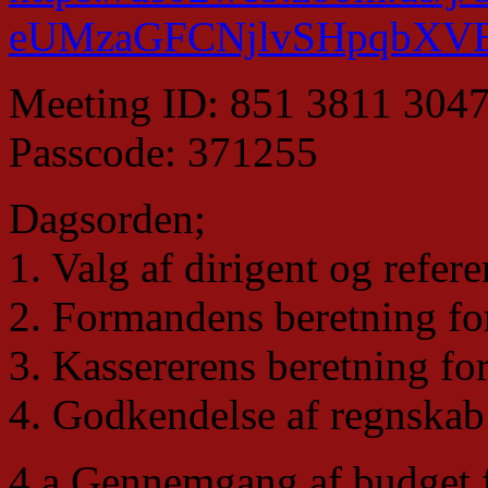
eUMzaGFCNjlvSHpqbXVE
Meeting ID: 851 3811 304
Passcode: 371255
Dagsorden;
1. Valg af dirigent og refere
2. Formandens beretning fo
3. Kassererens beretning fo
4. Godkendelse af regnskab
4.a Gennemgang af budget fo