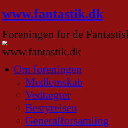
Hop
www.fantastik.dk
til
indhold
Foreningen for de Fantastis
Om foreningen
Medlemskab
Vedtægter
Bestyrelsen
Generalforsamling