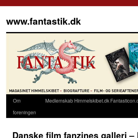
Hop
til
www.fantastik.dk
indhold
Om
Medlemskab
Himmelskibet.dk
Fantasticon.
foreningen
Danske film fanzines galleri –