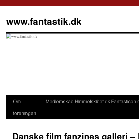
Hop
til
www.fantastik.dk
indhold
Om
Medlemskab
Himmelskibet.dk
Fantasticon.
foreningen
Danske film fanzines galleri –