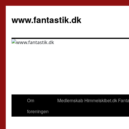
Hop
til
www.fantastik.dk
indhold
Om
Medlemskab
Himmelskibet.dk
Fanta
foreningen