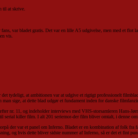
til at skrive.
r fans, var bladet gratis. Det var en lille A5 udgivelse, men med et flot
en vis.
 det tydeligt, at ambitionen var at udgive et rigtigt professionelt film
kan man sige, at dette blad udgør et fundament inden for danske filmfanzi
r efter nr. 11, og indeholder interviews med VHS-storsamleren Hans-J
il serial killer film. I alt 201 seriemor-der film bliver omtalt, i denne
å der var et panel om Inferno. Bladet er en kombination af folk fra fan
ng, og hvis dette bliver sidste nummer af Inferno, så er det et fint pun