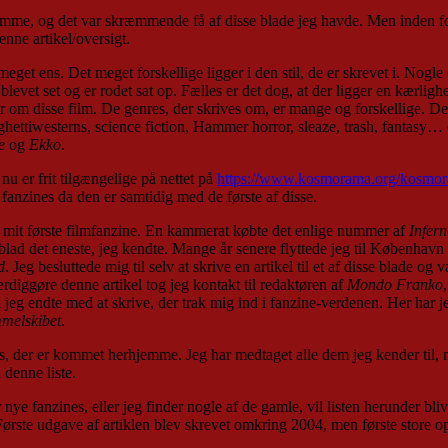
emme, og det var skræmmende få af disse blade jeg havde. Men inden for
nne artikel/oversigt.
meget ens. Det meget forskellige ligger i den stil, de er skrevet i. Nogl
levet set og er rodet sat op. Fælles er det dog, at der ligger en kærligh
er om disse film. De genres, der skrives om, er mange og forskellige. Det
aghettiwesterns, science fiction, Hammer horror, sleaze, trash, fantasy… o
e
og
Ekko
.
u er frit tilgængelige på nettet på
https://www.kosmorama.org/kosmor
anzines da den er samtidig med de første af disse.
d mit første filmfanzine. En kammerat købte det enlige nummer af
Infer
 blad det eneste, jeg kendte. Mange år senere flyttede jeg til København
d
. Jeg besluttede mig til selv at skrive en artikel til et af disse blade og 
ærdiggøre denne artikel tog jeg kontakt til redaktøren af
Mondo Franko
 jeg endte med at skrive, der trak mig ind i fanzine-verdenen. Her har je
melskibet
.
 der er kommet herhjemme. Jeg har medtaget alle dem jeg kender til, men
denne liste.
 fanzines, eller jeg finder nogle af de gamle, vil listen herunder bliv
 Første udgave af artiklen blev skrevet omkring 2004, men første store