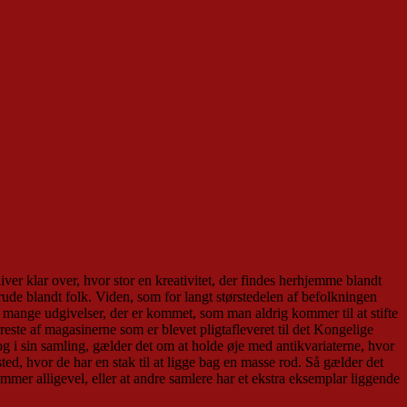
ver klar over, hvor stor en kreativitet, der findes herhjemme blandt
rude blandt folk. Viden, som for langt størstedelen af befolkningen
 mange udgivelser, der er kommet, som man aldrig kommer til at stifte
rreste af magasinerne som er blevet pligtafleveret til det Kongelige
og i sin samling, gælder det om at holde øje med antikvariaterne, hvor
d, hvor de har en stak til at ligge bag en masse rod. Så gælder det
emmer alligevel, eller at andre samlere har et ekstra eksemplar liggende