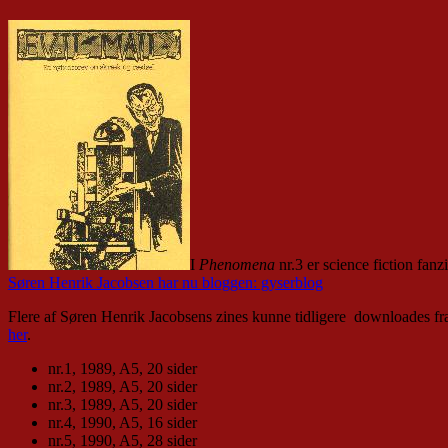
I
Phenomena
nr.3 er science fiction fan
Søren Henrik Jacobsen har nu bloggen: gyserblog
Flere af Søren Henrik Jacobsens zines kunne tidligere downloades fra
her
.
nr.1, 1989, A5, 20 sider
nr.2, 1989, A5, 20 sider
nr.3, 1989, A5, 20 sider
nr.4, 1990, A5, 16 sider
nr.5, 1990, A5, 28 sider