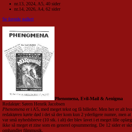
nr.13, 2024, A5, 40 sider
nr.14, 2026, A4, 62 sider
Se forside galleri
Phenomena, Evil-Mail & Aenigma
Redaktør: Søren Henrik Jacobsen
Phenomena
er i A5, med meget tekst og få billeder. Men her er alt 
redaktøren kørte død i det så der kom kun 2 yderligere numre, men at 
var små nyhedsbreve (10 stk. i alt) der blev lavet i et meget lille 
ikke så meget et zine som en generel opsummering. De 12 sider er skr
omhandler filmmusik.