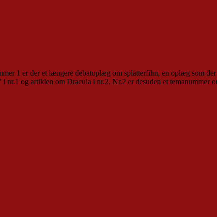
nummer 1 er der et længere debatoplæg om splatterfilm, en oplæg som der
” i nr.1 og artiklen om Dracula i nr.2. Nr.2 er desuden et temanummer