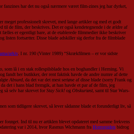
 fanzines har det nu også nærmere været film-zines jeg har dyrket,
e er meget professionelt skrevet, med lange artikler og med et godt
ed til de film, der beskrives. Det er også kendetegnende i de ældre af
 fælles er egentligt bare, at de etablerede filmmedier ikke beskriver
g listen fortsætter. Disse blade adskiller sig derfor fra de filmblade
ama/arkiv
. I nr. 190 (Vinter 1989) “Skrækfilmen – er vor sidste
no
, som lå i en stak rollespilsblade hos en boghandler i Herning. Vi
 og fandt her butikker, der rent faktisk havde de andre numre af dette
valgte
Absurd
, da det var det mest seriøse af disse blade (sorry Frank og
, da det i hans blad fremgik, at han havde et par af de film, jeg
g så selv har skrevet for
Stay Sick!
og
Obskuriøst
, samt til Star Wars-
 som tidligere skrevet, så lever sådanne blade et forunderligt liv, så
er forøget. Ind til nu er artiklen blevet opdateret med samme frekvens
 opdatering var i 2014, hvor Rasmus Wichmann fra
Horrorsiden
bidrog