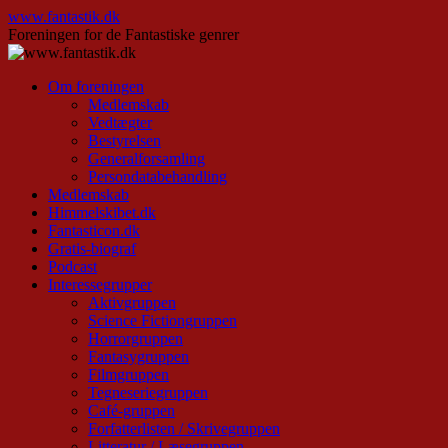
Hop
www.fantastik.dk
til
Foreningen for de Fantastiske genrer
indhold
Om foreningen
Medlemskab
Vedtægter
Bestyrelsen
Generalforsamling
Persondatabehandling
Medlemskab
Himmelskibet.dk
Fantasticon.dk
Gratis-biograf
Podcast
Interessegrupper
Aktivgruppen
Science Fictiongruppen
Horrorgruppen
Fantasygruppen
Filmgruppen
Tegneseriegruppen
Café-gruppen
Forfatterlisten / Skrivegruppen
Litteratur / Læsegruppen