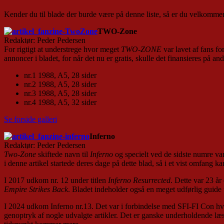
Kender du til blade der burde være på denne liste, så er du velkommen 
TWO-Zone
Redaktør: Peder Pedersen
For rigtigt at understrege hvor meget
TWO-ZONE
var lavet af fans fo
annoncer i bladet, for når det nu er gratis, skulle det finansieres på and
nr.1 1988, A5, 28 sider
nr.2 1988, A5, 28 sider
nr.3 1988, A5, 28 sider
nr.4 1988, A5, 32 sider
Se forside galleri
Inferno
Redaktør: Peder Pedersen
Two-Zone
skiftede navn til
Inferno
og specielt ved de sidste numre var
i denne artikel startede deres dage på dette blad, så i et vist omfang 
I 2017 udkom nr. 12 under titlen
Inferno Resurrected
. Dette var 23 å
Empire Strikes Back
. Bladet indeholder også en meget udførlig guide t
I 2024 udkom Inferno nr.13. Det var i forbindelse med SFI-FI Con hvorp
genoptryk af nogle udvalgte artikler. Det er ganske underholdende læsni