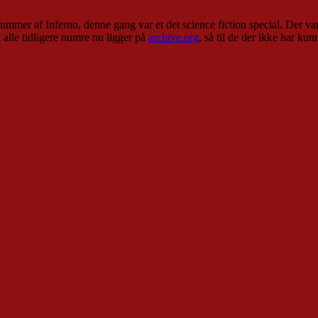
ummer af Inferno, denne gang var et det science fiction special. Der 
alle tidligere numre nu ligger på
archive.org
, så til de der ikke har ku