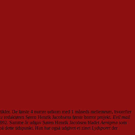
 artikler. De første 4 numre udkom med 1 måneds mellemrum, hvorefter
e redaktøren Søren Henrik Jacobsens første horror projekt.
Evil mail
 i 1992. Samme år udgav Søren Henrik Jacobsen bladet
Aenigma
som
å dette tidspunkt. Han har også udgivet et zinet
Lydsporet
der