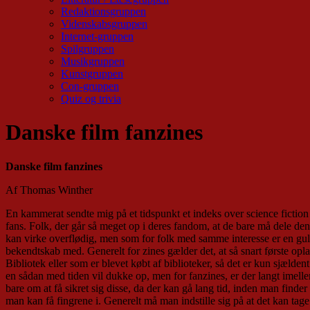
Redaktionsgruppen
Videnskabsgruppen
Internet-gruppen
Spilgruppen
Musikgruppen
Kunstgruppen
Con-gruppen
Quiz og trivia
Danske film fanzines
Danske film fanzines
Af Thomas Winther
En kammerat sendte mig på et tidspunkt et indeks over science fiction 
fans. Folk, der går så meget op i deres fandom, at de bare må dele den
kan virke overflødig, men som for folk med samme interesse er en gul
bekendtskab med. Generelt for zines gælder det, at så snart første oplag
Bibliotek eller som er blevet købt af biblioteker, så det er kun sjæld
en sådan med tiden vil dukke op, men for fanzines, er der langt imell
bare om at få sikret sig disse, da der kan gå lang tid, inden man finde
man kan få fingrene i. Generelt må man indstille sig på at det kan tag