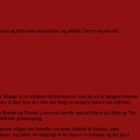
 layout og fuldt med anmeldelser og artikler. Der er en pæn del
blad. Mange af de redaktør-/skribentnavne, som du vil se længere fremme
nes. (I
Stay Sick
nr.1 blev der bragt en længere feature om
Inferno
).
ørn Reimer og Dennis Lowe som lavede special effects på
Alien
og
The
 omfattende gennemgang.
zine miljøet der fortæller om deres forhold til Inferno, samt
ktum. Jeg håber slevfølgeligt at det bare er et komma, og der på et