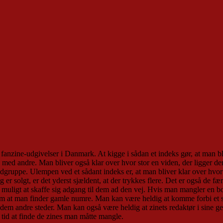
fanzine-udgivelser i Danmark. At kigge i sådan et indeks gør, at man bli
 med andre. Man bliver også klar over hvor stor en viden, der ligger de
dgruppe. Ulempen ved et sådant indeks er, at man bliver klar over hvor
 er solgt, er det yderst sjældent, at der trykkes flere. Det er også de fæ
ent muligt at skaffe sig adgang til dem ad den vej. Hvis man mangler en b
em at man finder gamle numre. Man kan være heldig at komme forbi et ste
r dem andre steder. Man kan også være heldig at zinets redaktør i sine g
e tid at finde de zines man måtte mangle.