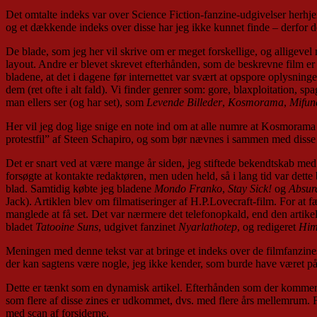
Det omtalte indeks var over Science Fiction-fanzine-udgivelser herhj
og et dækkende indeks over disse har jeg ikke kunnet finde – derfor de
De blade, som jeg her vil skrive om er meget forskellige, og alligevel 
layout. Andre er blevet skrevet efterhånden, som de beskrevne film er b
bladene, at det i dagene før internettet var svært at opspore oplysning
dem (ret ofte i alt fald). Vi finder genrer som: gore, blaxploitation, sp
man ellers ser (og har set), som
Levende Billeder
,
Kosmorama
,
Mifun
Her vil jeg dog lige snige en note ind om at alle numre at Kosmorama n
protestfil” af Steen Schapiro, og som bør nævnes i sammen med disse f
Det er snart ved at være mange år siden, jeg stiftede bekendtskab me
forsøgte at kontakte redaktøren, men uden held, så i lang tid var dette
blad. Samtidig købte jeg bladene
Mondo Franko
,
Stay Sick!
og
Absur
Jack). Artiklen blev om filmatiseringer af H.P.Lovecraft-film. For at f
manglede at få set. Det var nærmere det telefonopkald, end den artikel
bladet
Tatooine Suns
, udgivet fanzinet
Nyarlathotep
, og redigeret
Him
Meningen med denne tekst var at bringe et indeks over de filmfanzines,
der kan sagtens være nogle, jeg ikke kender, som burde have været på 
Dette er tænkt som en dynamisk artikel. Efterhånden som der kommer nye
som flere af disse zines er udkommet, dvs. med flere års mellemrum.
med scan af forsiderne.