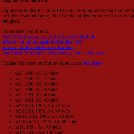
tidspunkt kommer mere.
Og mere kom der, for i til SFI-FI Con i 2026 udkom der så endnu et n
ne i denne sammenhæng. På sidste side af dette nummer skrives der at 
rådighed.
Dokumentar om Inferno:
INFERNO foredrag ved Sci-Fi-Con 13-04-2024
Inferno – et kult magasin fra Randers (1/2)
Inferno – kult splatterfilm fra Randers
Det Bedste Filmblad? – Stegelcast m. Peder Pedersen
Update: Hør mere om Inferno i podcasten
Stegelcast
nr.1, 1989, A5, 32 sider
nr.2, 1990, A5, 32 sider
nr.3, 1990, A5, 40 sider
nr.4, 1990, A5, 40 sider
nr.5, 1991, A5, 40 sider
nr.6, 1991, A5, 40 sider
nr.92/1(7), 1992, A5, 32 sider
nr.92/2(8), 1992, A4, 40 sider
nr.93/1-2(9), 1993, A4, 60 sider
nr.93/3-4(10), 1993, A4, 60 sider
nr.11, 1994, A4, 76 sider
nr.12, 2017, A4, 130 sider