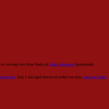
s en oversigt over disse blade på
Klaus Johansens
hjemmeside.
rchive.org
. Jack J. har også skrevet en artikel om ham,
som kan findes