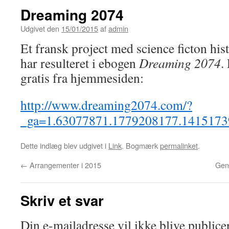
Dreaming 2074
Udgivet den
15/01/2015
af
admin
Et fransk project med science ficton hist
har resulteret i ebogen
Dreaming 2074
.
gratis fra hjemmesiden:
http://www.dreaming2074.com/?
_ga=1.63077871.1779208177.1415173
Dette indlæg blev udgivet i
Link
. Bogmærk
permalinket
.
←
Arrangementer i 2015
Gen
Skriv et svar
Din e-mailadresse vil ikke blive publicer