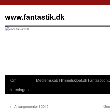
Hop
til
www.fantastik.dk
indhold
Om
Medlemskab
Himmelskibet.dk
Fantasticon.
foreningen
←
Arrangementer i 2015
Gen