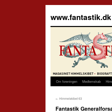
Hop
til
www.fantastik.dk
indhold
Om foreningen
Medlemskab
Him
←
Himmelskibet 63
Fantastik Generalfors