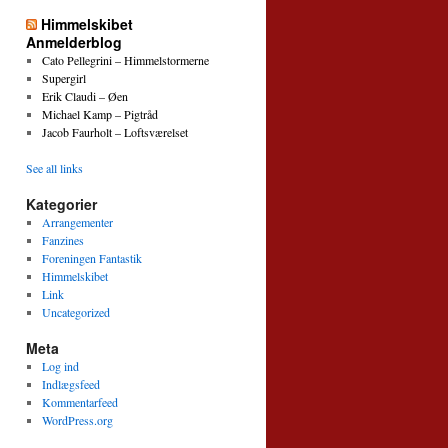
Himmelskibet
Anmelderblog
Cato Pellegrini – Himmelstormerne
Supergirl
Erik Claudi – Øen
Michael Kamp – Pigtråd
Jacob Faurholt – Loftsværelset
See all links
Kategorier
Arrangementer
Fanzines
Foreningen Fantastik
Himmelskibet
Link
Uncategorized
Meta
Log ind
Indlægsfeed
Kommentarfeed
WordPress.org