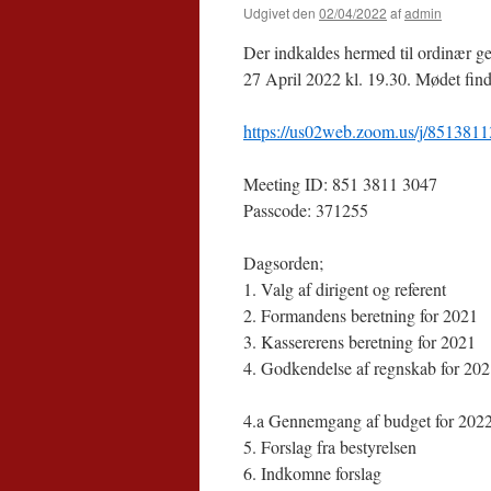
Udgivet den
02/04/2022
af
admin
Der indkaldes hermed til ordinær ge
27 April 2022 kl. 19.30. Mødet find
https://us02web.zoom.us/j/
8513811
Meeting ID: 851 3811 3047
Passcode: 371255
Dagsorden;
1. Valg af dirigent og referent
2. Formandens beretning for 2021
3. Kassererens beretning for 2021
4. Godkendelse af regnskab for 20
4.a Gennemgang af budget for 2022,
5. Forslag fra bestyrelsen
6. Indkomne forslag