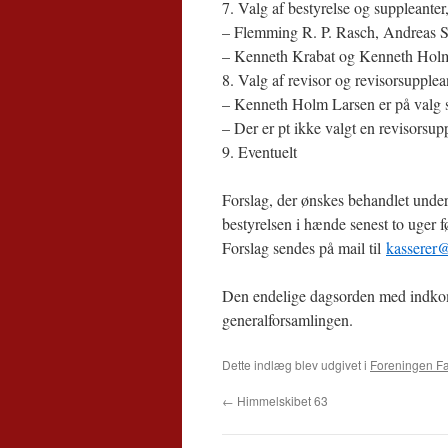
7. Valg af bestyrelse og suppleanter,
– Flemming R. P. Rasch, Andreas Søe
– Kenneth Krabat og Kenneth Holm 
8. Valg af revisor og revisorsupplea
– Kenneth Holm Larsen er på valg 
– Der er pt ikke valgt en revisorsup
9. Eventuelt
Forslag, der ønskes behandlet under
bestyrelsen i hænde senest to uger f
Forslag sendes på mail til
kasserer@
Den endelige dagsorden med indkomn
generalforsamlingen.
Dette indlæg blev udgivet i
Foreningen Fa
←
Himmelskibet 63