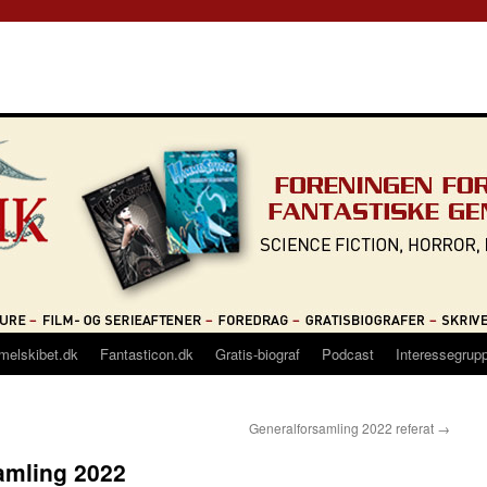
melskibet.dk
Fantasticon.dk
Gratis-biograf
Podcast
Interessegrup
Generalforsamling 2022 referat
→
amling 2022