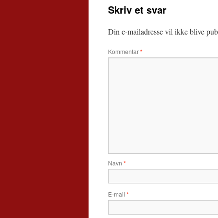
Skriv et svar
Din e-mailadresse vil ikke blive publ
Kommentar
*
Navn
*
E-mail
*