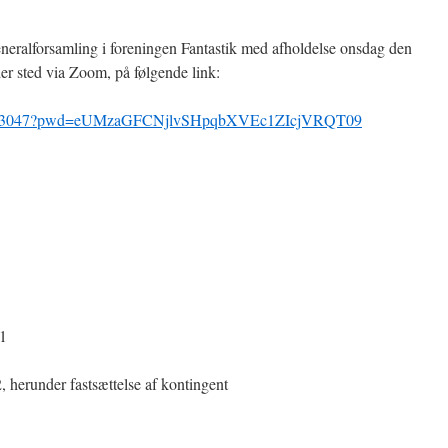
neralforsamling i foreningen Fantastik med afholdelse onsdag den
er sted via Zoom, på følgende link:
3047?pwd=
eUMzaGFCNjlvSHpqbXVEc1ZIcjVRQT
09
21
 herunder fastsættelse af kontingent