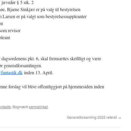
 jævnfør § 5 stk. 2
, Bjarne Sinkjær er på valg til bestyrelsen
Larsen er på valgt som bestyrelsessuppleanter
nt
som revisor
pleant
 dagsordenens pkt. 6, skal fremsættes skriftligt og være
ør generalforsamlingen.
fantastik.dk
inden 13. April.
e forslag vil blive offentliggjort på hjemmesiden inden
ntastik
. Bogmærk
permalinket
.
Generalforsamling 2022 referat
→