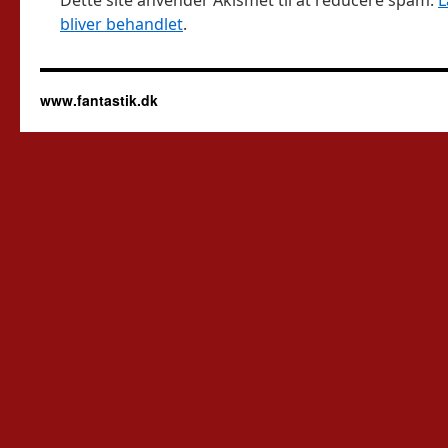
Dette site anvender Akismet til at reducere spam.
L
bliver behandlet
.
www.fantastik.dk