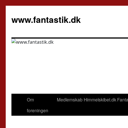
Hop
til
www.fantastik.dk
indhold
Om
Medlemskab
Himmelskibet.dk
Fanta
foreningen