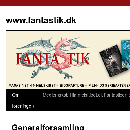
Hop
til
www.fantastik.dk
indhold
Om
Medlemskab
Himmelskibet.dk
Fantasticon.
foreningen
Generalforsamling