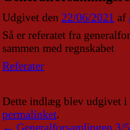
Udgivet den
22/06/2021
af
Så er referatet fra general
sammen med regnskabet
Referater
Dette indlæg blev udgivet i
permalinket
.
←
Generalforsamlingen 3/