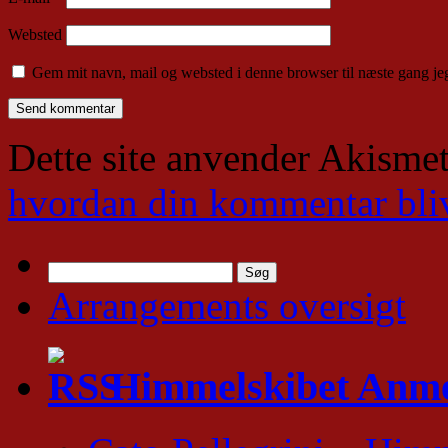
Websted
Gem mit navn, mail og websted i denne browser til næste gang j
Dette site anvender Akismet
hvordan din kommentar bli
Søg
efter:
Arrangements oversigt
Himmelskibet Anme