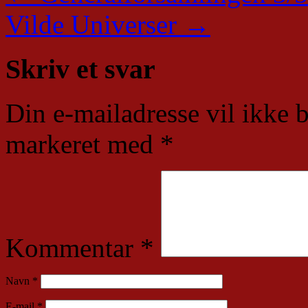
Vilde Universer
→
Skriv et svar
Din e-mailadresse vil ikke b
markeret med
*
Kommentar
*
Navn
*
E-mail
*