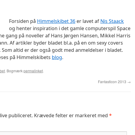
Forsiden på
Himmelskibet 36
er lavet af
Nis Staack
og henter inspiration i det gamle computerspil Space
ne gang på noveller af Hans Jørgen Hansen, Mikkel Harris
. Af artikler byder bladet bl.a. på en om sexy covers
r. Som altid er der også godt med anmeldelser i bladet.
æses på Himmelskibets
blog
.
bet
. Bogmærk
permalinket
.
Fantasticon 2013
→
live publiceret.
Krævede felter er markeret med
*