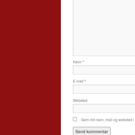
Navn
*
E-mail
*
Websted
Gem mit navn, mail og websted i