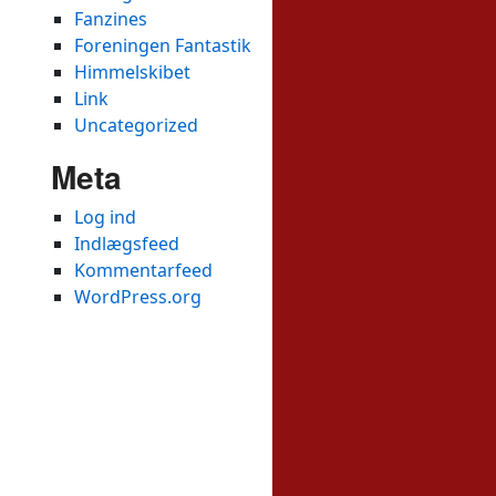
Fanzines
Foreningen Fantastik
Himmelskibet
Link
Uncategorized
Meta
Log ind
Indlægsfeed
Kommentarfeed
WordPress.org