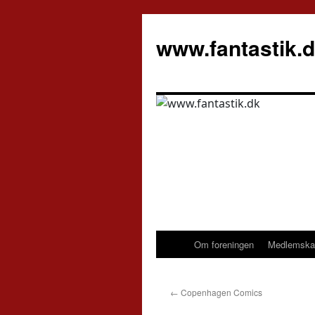
Hop
til
www.fantastik.
indhold
Om foreningen
Medlemska
←
Copenhagen Comics