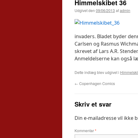
Himmelskibet 36
Udgivet den
09/06/2013
af
admin
invaders. Bladet byder den
Carlsen og Rasmus Wichmann
skrevet af Lars A.R. Stende
Anmeldelserne kan også l
Dette indlæg blev udgivet i
Himmelski
←
Copenhagen Comics
Skriv et svar
Din e-mailadresse vil ikke b
Kommentar
*