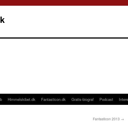
dk
b
Himmelskibet.dk
Fantasticon.dk
Gratis-biograf
Podcast
Inter
Fantasticon 2013
→