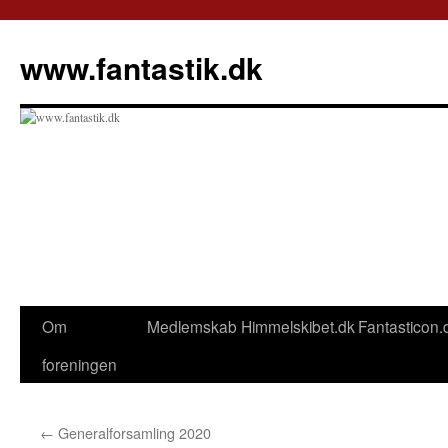
Hop
til
www.fantastik.dk
indhold
Om
Medlemskab
Himmelskibet.dk
Fantasticon.
foreningen
←
Generalforsamling 2020