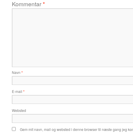
Kommentar
*
Navn
*
E-mail
*
Websted
Gem mit navn, mail og websted i denne browser til næste gang jeg k