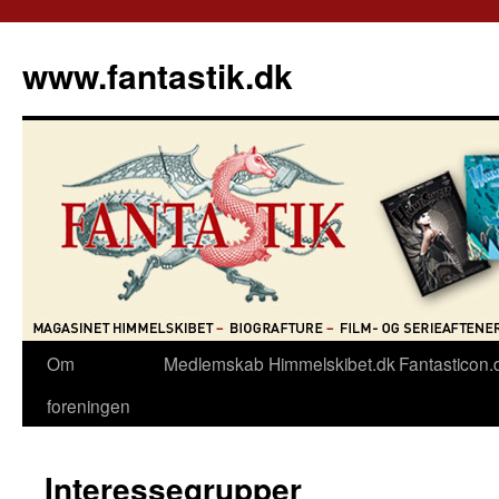
Hop
til
www.fantastik.dk
indhold
Om
Medlemskab
Himmelskibet.dk
Fantasticon.
foreningen
Interessegrupper