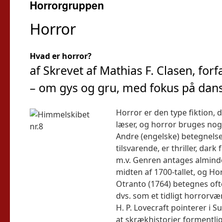
Horrorgruppen
Horror
Hvad er horror?
af Skrevet af Mathias F. Clasen, for
– om gys og gru, med fokus på dans
Horror er den type fiktion, 
læser, og horror bruges no
Andre (engelske) betegnelse
tilsvarende, er thriller, dark
m.v. Genren antages alminde
midten af 1700-tallet, og Ho
Otranto (1764) betegnes of
dvs. som et tidligt horror
H. P. Lovecraft pointerer i S
at skrækhistorier formentlig 