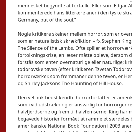
mennesket begyndte at fortælle. Eller som Edgar Al
kommenterede hans litterære aner i den tyske skræ
Germany, but of the soul.”
Nogle kritikere skelner mellem horror, som er overn
som er naturalistisk skrækfiktion – fx Stephen Kin
The Silence of the Lambs. Ofte spiller et horrorvær
fortolkningskrise, en læser måtte opleve, dersom d
forstås som enten overnaturlige eller naturlige; kri
todorovske tøven (efter kritikeren Tzvetan Todorov
horrorværker, som fremmaner denne tøven, er Henr
og Shirley Jacksons The Haunting of Hill House.
Den vel nok bedst kendte horrorforfatter er ameri
som i vid udstrækning er ansvarlig for horrorgenr
halvfjerdserne og frem til halvfemserne. King har 
begavede historier formået at ramme et særdeles b
amerikanske National Book Foundation i 2003 anerk