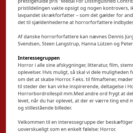
prestigefulde pris “Medal For Distinguished Contri
pristildelingen vakte opsigt og nogen kontrovers, 
lavpandet skrækforfatter – som det gælder for andr
det til sjældenhederne at horrorforfattere indbydes 
Af danske horrorforfattere kan nævnes Dennis Jür
Svendsen, Steen Langstrup, Hanna Lützen og Peter
Interessegruppen
Horror i alle sine afskygninger, litteratur, film, ste
oplevelser. Hvis muligt, så skal vi dele muligheden f
om det at skabe Horror. F.eks. til filmaftener, mød
til steder der kan virke inspirerende, deltagelse i
Horrorbordrollespil mm.Med andre ord frygt at delt
levet, når du har oplevet, at der er værre ting en
og stillestående billeder.
Velkommen til en interessegruppe der beskæftiger
uoverskueligt som en enkelt følelse: Horror.