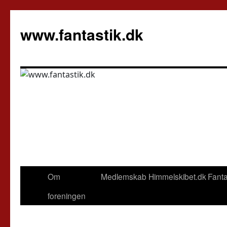
Hop
til
www.fantastik.dk
indhold
Om
Medlemskab
Himmelskibet.dk
Fanta
foreningen