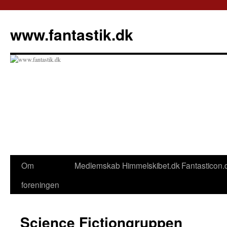
Hop
til
www.fantastik.dk
indhold
Om
Medlemskab
Himmelskibet.dk
Fantasticon.
foreningen
Science Fictiongruppen