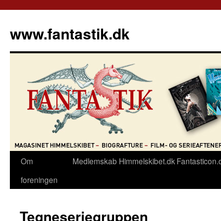
Hop
til
www.fantastik.dk
indhold
Om
Medlemskab
Himmelskibet.dk
Fantasticon.
foreningen
Tegneseriegruppen