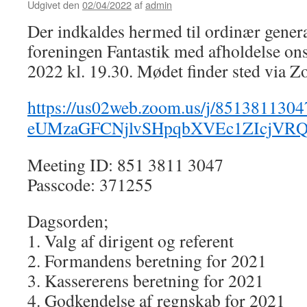
Udgivet den
02/04/2022
af
admin
Der indkaldes hermed til ordinær genera
foreningen Fantastik med afholdelse on
2022 kl. 19.30. Mødet finder sted via Z
https://us02web.zoom.us/j/
8513811304
eUMzaGFCNjlvSHpqbXVEc1ZIcjVR
Meeting ID: 851 3811 3047
Passcode: 371255
Dagsorden;
1. Valg af dirigent og referent
2. Formandens beretning for 2021
3. Kassererens beretning for 2021
4. Godkendelse af regnskab for 2021