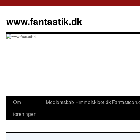
Hop
til
www.fantastik.dk
indhold
Om
Medlemskab
Himmelskibet.dk
Fantasticon.
foreningen