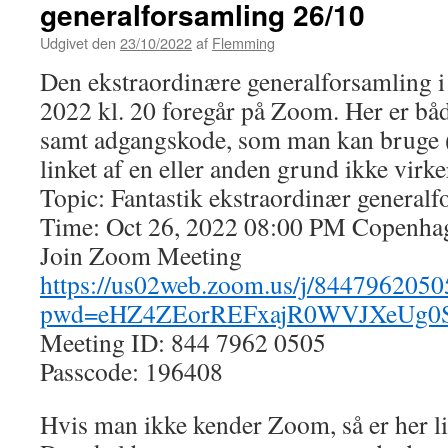
generalforsamling 26/10
Udgivet den
23/10/2022
af
Flemming
Den ekstraordinære generalforsamling i 
2022 kl. 20 foregår på Zoom. Her er båd
samt adgangskode, som man kan bruge 
linket af en eller anden grund ikke virke
Topic: Fantastik ekstraordinær generalf
Time: Oct 26, 2022 08:00 PM Copenha
Join Zoom Meeting
https://us02web.zoom.us/j/8447962050
pwd=eHZ4ZEorREFxajR0WVJXeUg0
Meeting ID: 844 7962 0505
Passcode: 196408
Hvis man ikke kender Zoom, så er her li