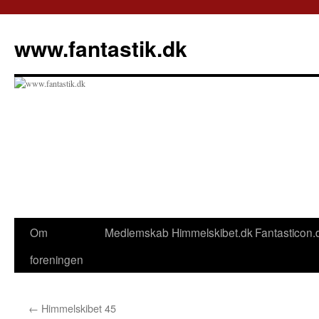
Hop
til
www.fantastik.dk
indhold
Om
Medlemskab
Himmelskibet.dk
Fantasticon.
foreningen
←
Himmelskibet 45