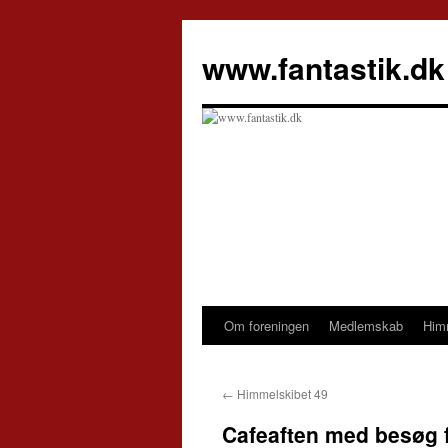
Hop
til
www.fantastik.dk
indhold
Om foreningen
Medlemskab
Him
←
Himmelskibet 49
Cafeaften med besøg f