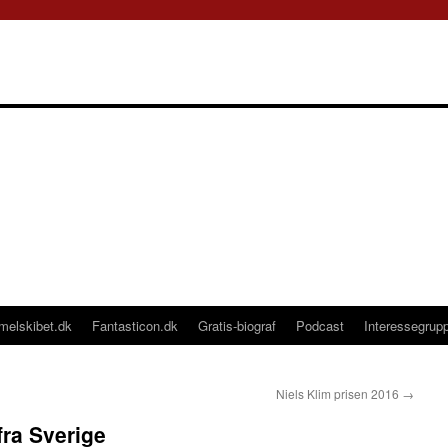
melskibet.dk
Fantasticon.dk
Gratis-biograf
Podcast
Interessegrup
Niels Klim prisen 2016
→
ra Sverige