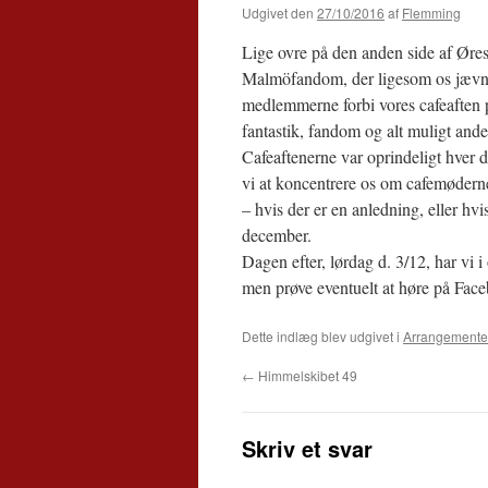
Udgivet den
27/10/2016
af
Flemming
Lige ovre på den anden side af Øres
Malmöfandom, der ligesom os jævnl
medlemmerne forbi vores cafeaften 
fantastik, fandom og alt muligt and
Cafeaftenerne var oprindeligt hver 
vi at koncentrere os om cafemødern
– hvis der er en anledning, eller hv
december.
Dagen efter, lørdag d. 3/12, har vi i
men prøve eventuelt at høre på Face
Dette indlæg blev udgivet i
Arrangemente
←
Himmelskibet 49
Skriv et svar