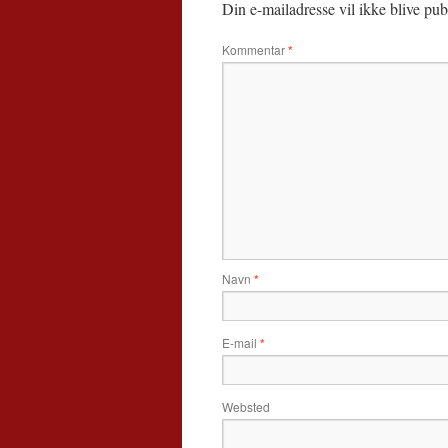
Din e-mailadresse vil ikke blive publ
Kommentar
*
Navn
*
E-mail
*
Websted