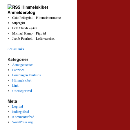
Himmelskibet
Anmelderblog
Cato Pellegrini – Himmelstormerne
Supergirl
Erik Claudi – Øen
Michael Kamp – Pigtråd
Jacob Faurholt – Loftsværelset
See all links
Kategorier
Arrangementer
Fanzines
Foreningen Fantastik
Himmelskibet
Link
Uncategorized
Meta
Log ind
Indlægsfeed
Kommentarfeed
WordPress.org