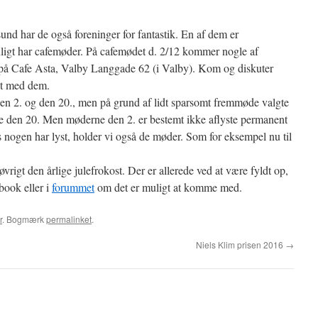
und har de også foreninger for fantastik. En af dem er
igt har cafemøder. På cafemødet d. 2/12 kommer nogle af
på Cafe Asta, Valby Langgade 62 (i Valby). Kom og diskuter
et med dem.
den 2. og den 20., men på grund af lidt sparsomt fremmøde valgte
e den 20. Men møderne den 2. er bestemt ikke aflyste permanent
is nogen har lyst, holder vi også de møder. Som for eksempel nu til
 øvrigt den årlige julefrokost. Der er allerede ved at være fyldt op,
book eller i
forummet
om det er muligt at komme med.
r
. Bogmærk
permalinket
.
Niels Klim prisen 2016
→