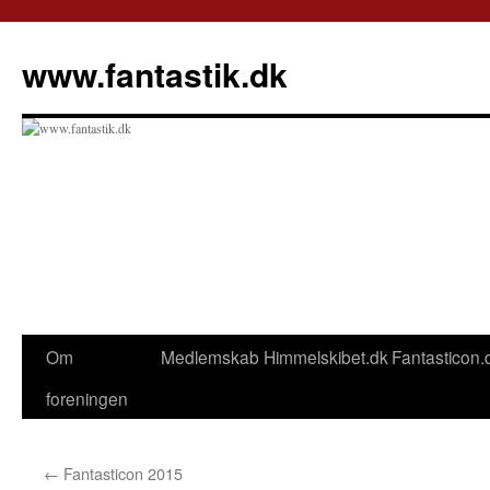
Hop
til
www.fantastik.dk
indhold
Om
Medlemskab
Himmelskibet.dk
Fantasticon.
foreningen
←
Fantasticon 2015