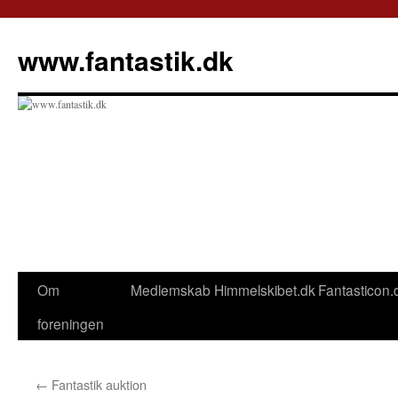
Hop
til
www.fantastik.dk
indhold
Om
Medlemskab
Himmelskibet.dk
Fantasticon.
foreningen
←
Fantastik auktion