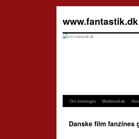
Hop
til
www.fantastik.dk
indhold
Om foreningen
Medlemskab
Him
Danske film fanzines 