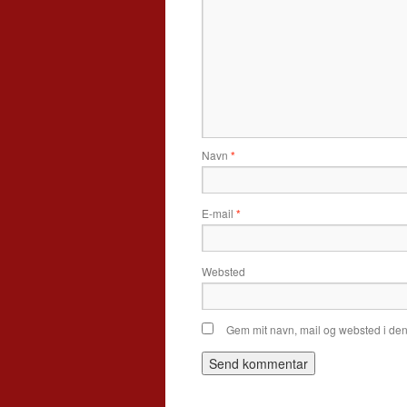
Navn
*
E-mail
*
Websted
Gem mit navn, mail og websted i de