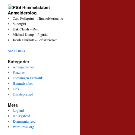
Himmelskibet
Anmelderblog
Cato Pellegrini – Himmelstormerne
Supergirl
Erik Claudi – Øen
Michael Kamp – Pigtråd
Jacob Faurholt – Loftsværelset
See all links
Kategorier
Arrangementer
Fanzines
Foreningen Fantastik
Himmelskibet
Link
Uncategorized
Meta
Log ind
Indlægsfeed
Kommentarfeed
WordPress.org