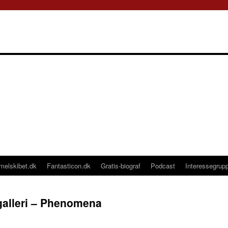
melskibet.dk
Fantasticon.dk
Gratis-biograf
Podcast
Interessegrup
galleri – Phenomena