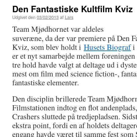
Den Fantastiske Kultfilm Kviz
Udgivet den
03/02/2013
af
Lars
Team Mjødhornet var aldeles
suveræne, da der var premiere på Den Fa
Kviz, som blev holdt i
Husets Biograf
i
er et nyt samarbejde mellem foreningen 
tre hold havde valgt at deltage ud i dys
mest om film med science fiction-, fanta
fantastiske elementer.
Den disciplin brillerede Team Mjødhor
Filmstationen indtog en flot andenplads
Crashers sluttede på tredjepladsen. Sid
ekstra point, fordi en af holdets deltage
engang havde været til samme fest som