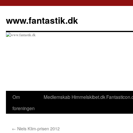
Hop
til
www.fantastik.dk
indhold
Om
Medlemskab
Himmelskibet.dk
Fantasticon.
foreningen
←
Niels Klim-prisen 2012