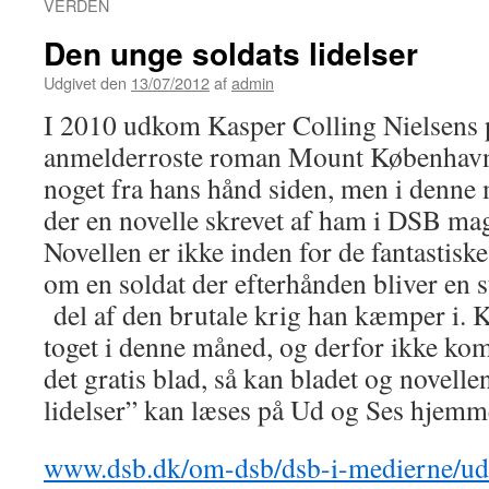
VERDEN
Den unge soldats lidelser
Udgivet den
13/07/2012
af
admin
I 2010 udkom Kasper Colling Nielsens 
anmelderroste roman Mount København. 
noget fra hans hånd siden, men i denne 
der en novelle skrevet af ham i DSB ma
Novellen er ikke inden for de fantastisk
om en soldat der efterhånden bliver en s
del af den brutale krig han kæmper i.
toget i denne måned, og derfor ikke k
det gratis blad, så kan bladet og novell
lidelser” kan læses på Ud og Ses hjemm
www.dsb.dk/om-dsb/dsb-i-medierne/ud