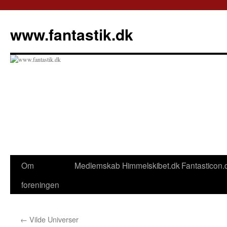
Hop
til
www.fantastik.dk
indhold
Om
Medlemskab
Himmelskibet.dk
Fantasticon.
foreningen
←
Vilde Universer