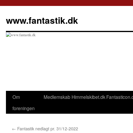
Hop
til
www.fantastik.dk
indhold
Om
Medlemskab
Himmelskibet.dk
Fantasticon.
foreningen
←
Fantastik nedlagt pr. 31/12-2022