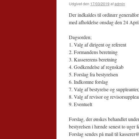
Udgivet den
17/03/2019
af
admin
Der indkaldes til ordinær generalfor
med afholdelse onsdag den 24 April 
Dagsorden;
1. Valg af dirigent og referent
2. Formandens beretning
3. Kassererens beretning
4. Godkendelse af regnskab
5. Forslag fra bestyrelsen
6. Indkomne forslag
7. Valg af bestyrelse og suppleanter,
8. Valg af revisor og revisorsupplea
9. Eventuelt
Forslag, der ønskes behandlet under
bestyrelsen i hænde senest to uger f
Forslag sendes på mail til kasserer@