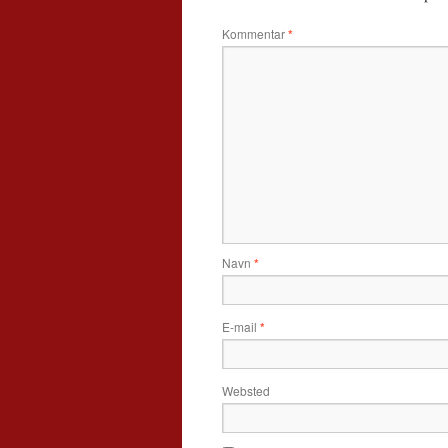
Kommentar
*
Navn
*
E-mail
*
Websted