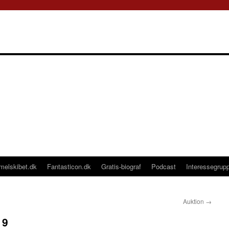
melskibet.dk
Fantasticon.dk
Gratis-biograf
Podcast
Interessegrup
Auktion
→
19