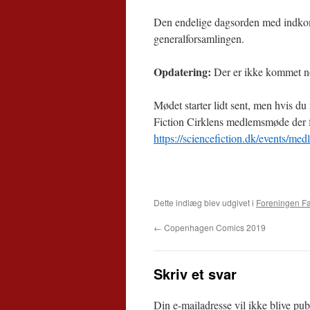
Den endelige dagsorden med indkomn
generalforsamlingen.
Opdatering:
Der er ikke kommet nog
Mødet starter lidt sent, men hvis du
Fiction Cirklens medlemsmøde der 
https://sciencefiction.dk/events/med
Dette indlæg blev udgivet i
Foreningen Fa
←
Copenhagen Comics 2019
Skriv et svar
Din e-mailadresse vil ikke blive publ