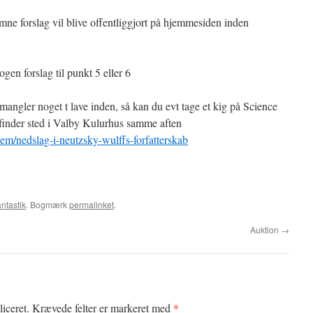
e forslag vil blive offentliggjort på hjemmesiden inden
en forslag til punkt 5 eller 6
 mangler noget t lave inden, så kan du evt tage et kig på Science
finder sted i Valby Kulurhus samme aften
lem/nedslag-i-neutzsky-wulffs-forfatterskab
ntastik
. Bogmærk
permalinket
.
Auktion
→
*
iceret.
Krævede felter er markeret med