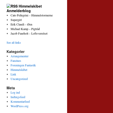
Himmelskibet
Anmelderblog
Cato Pellegrini – Himmelstormerne
Supergirl
Erik Claudi – Øen
Michael Kamp – Pigtråd
Jacob Faurholt – Loftsværelset
See all links
Kategorier
Arrangementer
Fanzines
Foreningen Fantastik
Himmelskibet
Link
Uncategorized
Meta
Log ind
Indlægsfeed
Kommentarfeed
WordPress.org