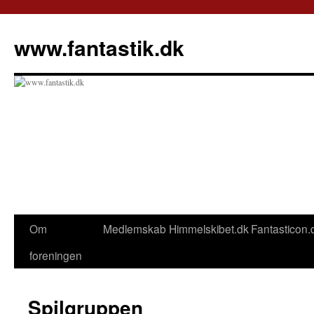
Hop
til
www.fantastik.dk
indhold
Om
Medlemskab
Himmelskibet.dk
Fantasticon.
foreningen
Spilgruppen