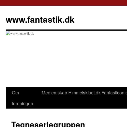
Hop
til
www.fantastik.dk
indhold
Om
Medlemskab
Himmelskibet.dk
Fantasticon.
foreningen
Tegneseriegruppen