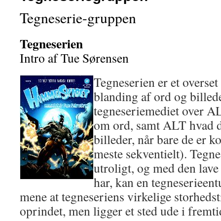
Tegneserie-gruppen
Tegneserien
Intro af Tue Sørensen
Tegneserien er et overset
blanding af ord og billed
tegneseriemediet over A
om ord, samt ALT hvad 
billeder, når bare de er k
meste sekventielt). Tegne
utroligt, og med den lave
har, kan en tegneserieen
mene at tegneseriens virkelige storhedst
oprindet, men ligger et sted ude i fremti