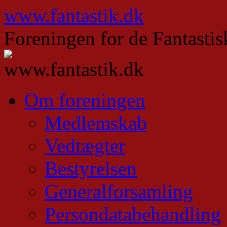
Hop
www.fantastik.dk
til
indhold
Foreningen for de Fantastis
Om foreningen
Medlemskab
Vedtægter
Bestyrelsen
Generalforsamling
Persondatabehandling