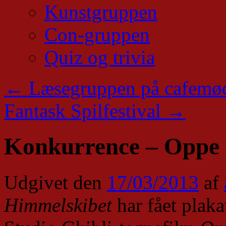
Kunstgruppen
Con-gruppen
Quiz og trivia
←
Læsegruppen på cafemø
Fantask Spilfestival
→
Konkurrence – Oppe
Udgivet den
17/03/2013
af
Himmelskibet
har fået plaka