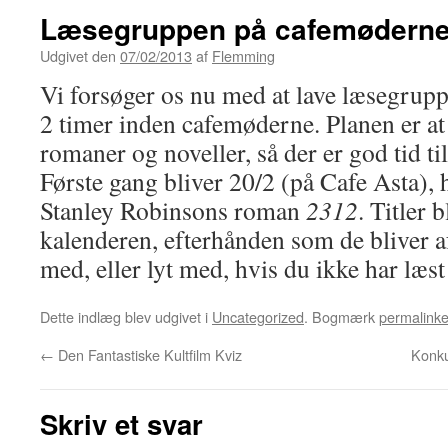
Læsegruppen på cafemødern
Udgivet den
07/02/2013
af
Flemming
Vi forsøger os nu med at lave læsegrup
2 timer inden cafemøderne. Planen er at
romaner og noveller, så der er god tid ti
Første gang bliver 20/2 (på Cafe Asta),
Stanley Robinsons roman
2312
. Titler b
kalenderen, efterhånden som de bliver a
med, eller lyt med, hvis du ikke har læst
Dette indlæg blev udgivet i
Uncategorized
. Bogmærk
permalinke
←
Den Fantastiske Kultfilm Kviz
Konk
Skriv et svar