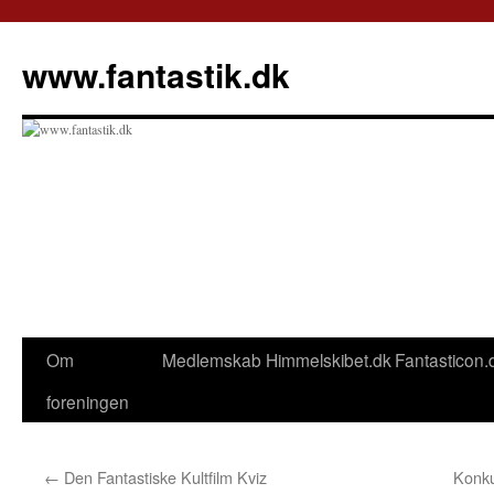
Hop
til
www.fantastik.dk
indhold
Om
Medlemskab
Himmelskibet.dk
Fantasticon.
foreningen
←
Den Fantastiske Kultfilm Kviz
Konk