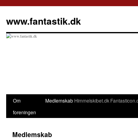
Hop
til
www.fantastik.dk
indhold
Om
Medlemskab
Himmelskibet.dk
Fantasticon.
foreningen
Medlemskab