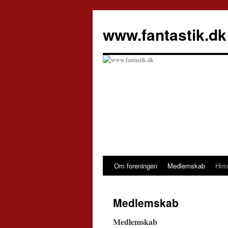
Hop
til
www.fantastik.dk
indhold
Om foreningen
Medlemskab
Him
Medlemskab
Medlemskab