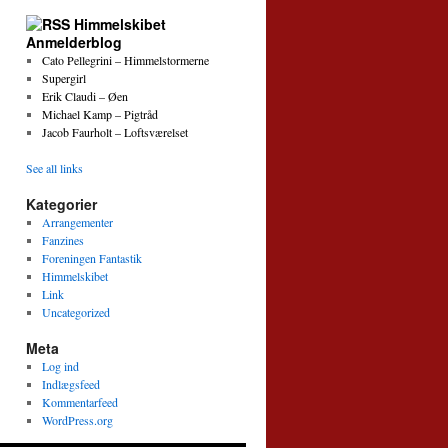
Himmelskibet
Anmelderblog
Cato Pellegrini – Himmelstormerne
Supergirl
Erik Claudi – Øen
Michael Kamp – Pigtråd
Jacob Faurholt – Loftsværelset
See all links
Kategorier
Arrangementer
Fanzines
Foreningen Fantastik
Himmelskibet
Link
Uncategorized
Meta
Log ind
Indlægsfeed
Kommentarfeed
WordPress.org