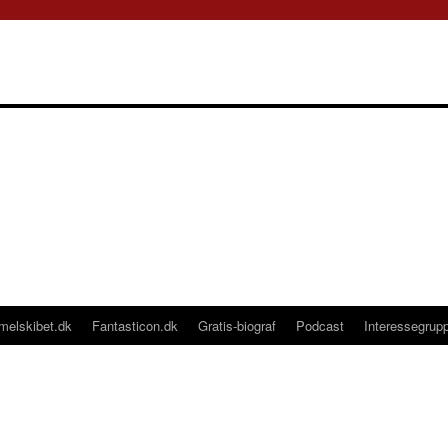
melskibet.dk
Fantasticon.dk
Gratis-biograf
Podcast
Interessegrup