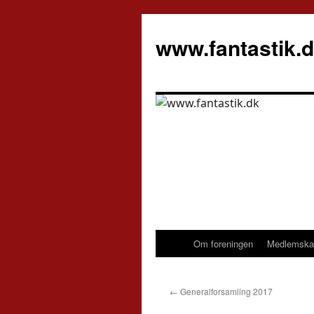
Hop
til
www.fantastik.
indhold
Om foreningen
Medlemska
←
Generalforsamling 2017