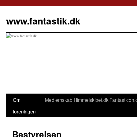
Hop
til
www.fantastik.dk
indhold
Om
Medlemskab
Himmelskibet.dk
Fantasticon.
foreningen
Bestyrelsen