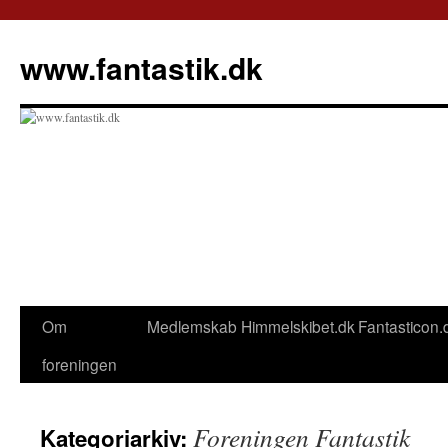
Hop
til
www.fantastik.dk
indhold
Om
Medlemskab
Himmelskibet.dk
Fantasticon.
foreningen
Foreningen Fantastik
Kategoriarkiv: