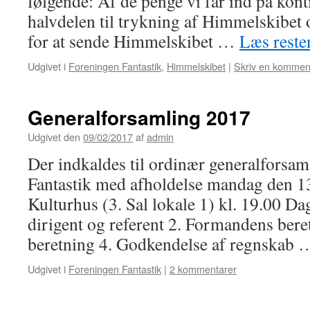
følgende: Af de penge vi får ind på kont
halvdelen til trykning af Himmelskibet o
for at sende Himmelskibet …
Læs rest
Udgivet i
Foreningen Fantastik
,
Himmelskibet
|
Skriv en kommen
Generalforsamling 2017
Udgivet den
09/02/2017
af
admin
Der indkaldes til ordinær generalforsam
Fantastik med afholdelse mandag den 1
Kulturhus (3. Sal lokale 1) kl. 19.00 Da
dirigent og referent 2. Formandens bere
beretning 4. Godkendelse af regnskab
Udgivet i
Foreningen Fantastik
|
2 kommentarer