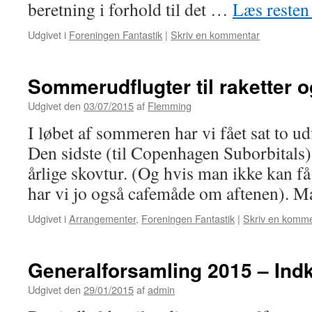
beretning i forhold til det …
Læs reste
Udgivet i
Foreningen Fantastik
|
Skriv en kommentar
Sommerudflugter til raketter o
Udgivet den
03/07/2015
af
Flemming
I løbet af sommeren har vi fået sat to u
Den sidste (til Copenhagen Suborbitals)
årlige skovtur. (Og hvis man ikke kan f
har vi jo også cafemåde om aftenen).
Udgivet i
Arrangementer
,
Foreningen Fantastik
|
Skriv en komm
Generalforsamling 2015 – Ind
Udgivet den
29/01/2015
af
admin