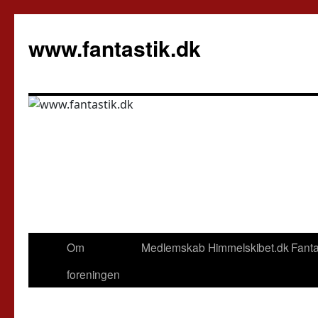
Hop
til
www.fantastik.dk
indhold
Om
Medlemskab
Himmelskibet.dk
Fanta
foreningen