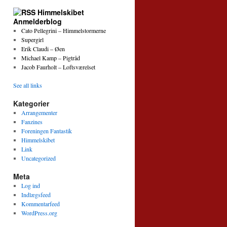
Himmelskibet
Anmelderblog
Cato Pellegrini – Himmelstormerne
Supergirl
Erik Claudi – Øen
Michael Kamp – Pigtråd
Jacob Faurholt – Loftsværelset
See all links
Kategorier
Arrangementer
Fanzines
Foreningen Fantastik
Himmelskibet
Link
Uncategorized
Meta
Log ind
Indlægsfeed
Kommentarfeed
WordPress.org