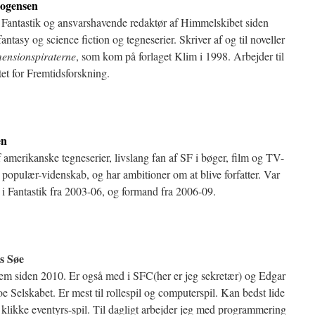
ogensen
f Fantastik og ansvarshavende redaktør af Himmelskibet siden
fantasy og science fiction og tegneserier. Skriver af og til noveller
ensionspiraterne
, som kom på forlaget Klim i 1998. Arbejder til
tet for Fremtidsforskning.
en
 amerikanske tegneserier, livslang fan af SF i bøger, film og TV-
r populær-videnskab, og har ambitioner om at blive forfatter. Var
i Fantastik fra 2003-06, og formand fra 2006-09.
s Søe
em siden 2010. Er også med i SFC(her er jeg sekretær) og Edgar
e Selskabet. Er mest til rollespil og computerspil. Kan bedst lide
klikke eventyrs-spil. Til dagligt arbejder jeg med programmering