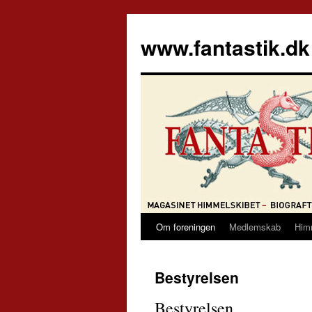
Hop
til
www.fantastik.dk
indhold
Om foreningen
Medlemskab
Him
Bestyrelsen
Bestyrelsen