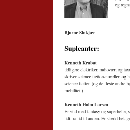
og regn
Bjarne Sinkjær
Supleanter:
Kenneth Krabat
tidligere elektriker, radiovært og tax
skriver science fiction-noveller, og
science fiction (og de fleste andre 
mobilitet.)
Kenneth Holm Larsen
Er vild med fantasy og superhelte, sæ
lidt fra tid til anden. Er stærkt beta