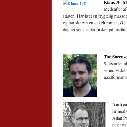
Klaus Æ. M
Medstifter a
starten. Har læst en frygtelig masse 
og har skrevet en enkelt roman,
Dim
dagligt som seniorforsker på Institut
Tue Sørens
Storsamler af
serier. Elske
næstformand 
Andrea
Er medl
Allan Po
pege og 