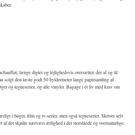
skaber.
achauffør, længe digter og lejlighedsvis oversætter, der af og til
 har solgt den læste godt 50 hyldermeter lange papirsamling af
bøger og tegneserier, og alle vinyler. Bagage i et liv med krav om
rligt i bøger, film og tv-serier, men også tegneserier. Skriver selv
get af det skjulte nærværs ærlighed i det storslåede og overnaturlige.