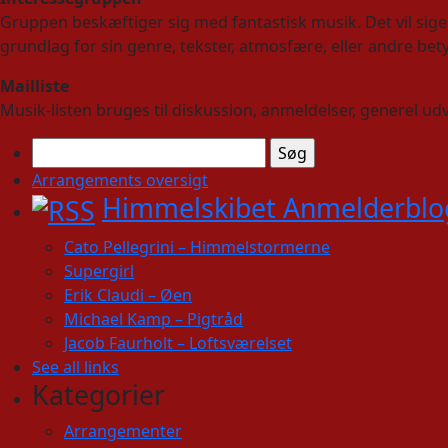
Gruppen beskæftiger sig med fantastisk musik. Det vil sige
grundlag for sin genre, tekster, atmosfære, eller andre be
Mailliste
Musik-listen bruges til diskussion, anmeldelser, generel ud
Søg
efter:
Arrangements oversigt
Himmelskibet Anmelderblo
Cato Pellegrini – Himmelstormerne
Supergirl
Erik Claudi – Øen
Michael Kamp – Pigtråd
Jacob Faurholt – Loftsværelset
See all links
Kategorier
Arrangementer