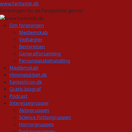
Hop
www.fantastik.dk
til
Foreningen for de Fantastiske genrer
indhold
Om foreningen
Medlemskab
Vedtægter
Bestyrelsen
Generalforsamling
Persondatabehandling
Medlemskab
Himmelskibet.dk
Fantasticon.dk
Gratis-biograf
Podcast
Interessegrupper
Aktivgruppen
Science Fictiongruppen
Horrorgruppen
Fantasygruppen