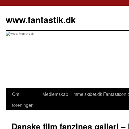
Hop
til
www.fantastik.dk
indhold
Om
Medlemskab
Himmelskibet.dk
Fantasticon.
foreningen
Danske film fanzines galleri –