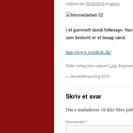
Udgivet den
06/05/2016
af
admin
i et gammelt dansk folkesagn. Han 
som bestemt er et besøg værd.
http://www.troldfolk.dk/
Dette indlæg blev udgivet i
Link
. Bogmæ
←
Generalforsamling 2016
Skriv et svar
Din e-mailadresse vil ikke blive publ
Kommentar
*