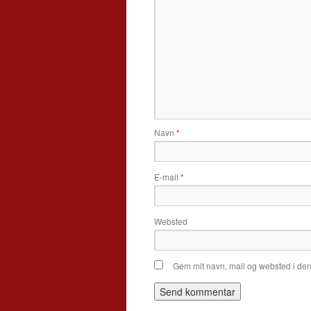
Navn
*
E-mail
*
Websted
Gem mit navn, mail og websted i de