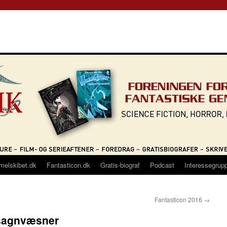
melskibet.dk
Fantasticon.dk
Gratis-biograf
Podcast
Interessegrup
Fantasticon 2016
→
 sagnvæsner