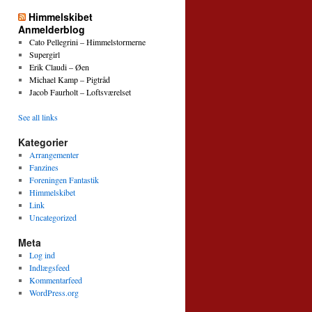
Himmelskibet
Anmelderblog
Cato Pellegrini – Himmelstormerne
Supergirl
Erik Claudi – Øen
Michael Kamp – Pigtråd
Jacob Faurholt – Loftsværelset
See all links
Kategorier
Arrangementer
Fanzines
Foreningen Fantastik
Himmelskibet
Link
Uncategorized
Meta
Log ind
Indlægsfeed
Kommentarfeed
WordPress.org