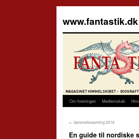
Hop
til
www.fantastik.dk
indhold
Om foreningen
Medlemskab
Him
←
Generalforsamling 2016
En guide til nordiske