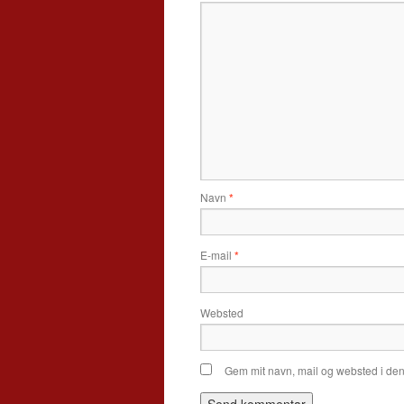
Navn
*
E-mail
*
Websted
Gem mit navn, mail og websted i de