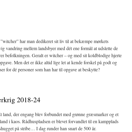
 ”witcher” har man dedikeret sit liv til at bekæmpe mørkets
evig vandring mellem landsbyer med dét ene formål at udslette de
er befolkningen. Geralt er witcher – og med sit koldblodige hjerte
pgave. Men det er ikke altid lige let at kende forskel på godt og
er for dé personer som han har til opgave at beskytte?
rkrig 2018-24
Et land, der engang blev forbundet med grønne græsmarker og et
et land i kaos. Rådhuspladsen er blevet forvandlet til en kampplads
alshugget på stribe… I dag runder han snart de 500 år.