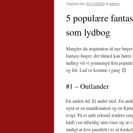
Udgivet den
22/12/2020
af
admin
5 populære fantas
som lydbog
Mangler du inspiration til nye bøger
fantasy-bøger, der tilmed kan høres g
indlæg vil vi gennemgå fem popul
og frit. Lad os komme i gang 😊
#1 – Outlander
En anden tid. Et andet sted. En ande
også er en manifestation og en fej
evigt. På et split sekund ændres omg
kløft i en tilfældig sten viser sig 
muligt at leve parallelt i to så forsk