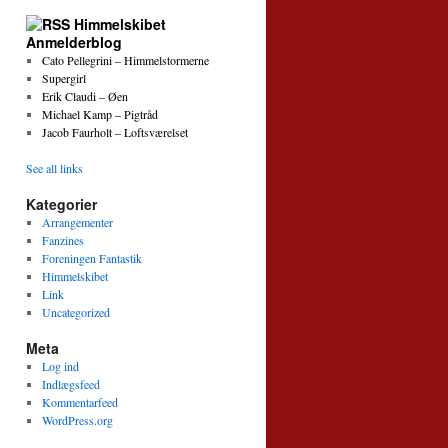
Himmelskibet
Anmelderblog
Cato Pellegrini – Himmelstormerne
Supergirl
Erik Claudi – Øen
Michael Kamp – Pigtråd
Jacob Faurholt – Loftsværelset
See all links
Kategorier
Arrangementer
Fanzines
Foreningen Fantastik
Himmelskibet
Link
Uncategorized
Meta
Log ind
Indlægsfeed
Kommentarfeed
WordPress.org