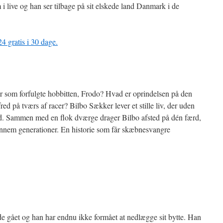
 live og han ser tilbage på sit elskede land Danmark i de
 gratis i 30 dage.
r som forfulgte hobbitten, Frodo? Hvad er oprindelsen på den
fred på tværs af racer? Bilbo Sækker lever et stille liv, der uden
and. Sammen med en flok dværge drager Bilbo afsted på dén færd,
 gennem generationer. En historie som får skæbnesvangre
ede gået og han har endnu ikke formået at nedlægge sit bytte. Han