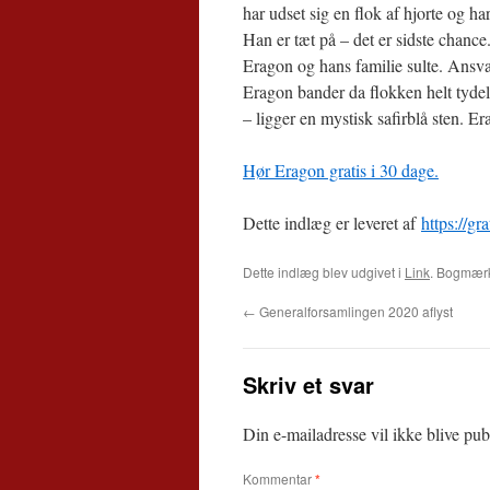
har udset sig en flok af hjorte og h
Han er tæt på – det er sidste chance.
Eragon og hans familie sulte. Ansva
Eragon bander da flokken helt tydelig
– ligger en mystisk safirblå sten. E
Hør Eragon gratis i 30 dage.
Dette indlæg er leveret af
https://gr
Dette indlæg blev udgivet i
Link
. Bogmæ
←
Generalforsamlingen 2020 aflyst
Skriv et svar
Din e-mailadresse vil ikke blive publ
Kommentar
*