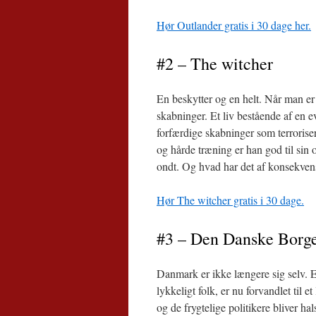
Hør Outlander gratis i 30 dage her.
#2 – The witcher
En beskytter og en helt. Når man er
skabninger. Et liv bestående af en 
forfærdige skabninger som terroriser
og hårde træning er han god til sin o
ondt. Og hvad har det af konsekvens
Hør The witcher gratis i 30 dage.
#3 – Den Danske Borge
Danmark er ikke længere sig selv. 
lykkeligt folk, er nu forvandlet til 
og de frygtelige politikere bliver h