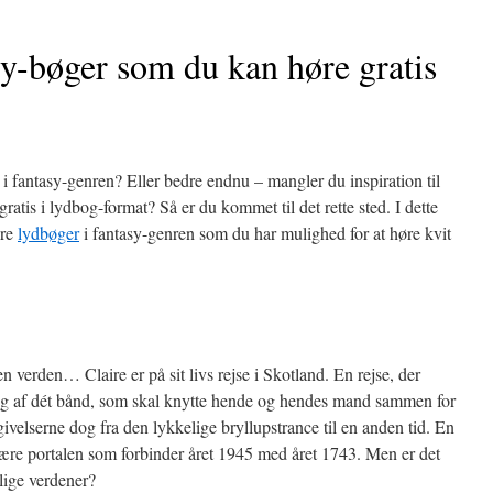
y-bøger som du kan høre gratis
 i fantasy-genren? Eller bedre endnu – mangler du inspiration til
ratis i lydbog-format? Så er du kommet til det rette sted. I dette
ære
lydbøger
i fantasy-genren som du har mulighed for at høre kvit
n verden… Claire er på sit livs rejse i Skotland. En rejse, der
ring af dét bånd, som skal knytte hende og hendes mand sammen for
ivelserne dog fra den lykkelige bryllupstrance til en anden tid. En
at være portalen som forbinder året 1945 med året 1743. Men er det
ellige verdener?