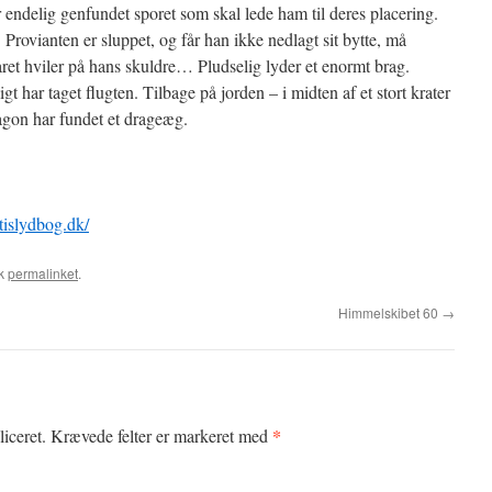
ar endelig genfundet sporet som skal lede ham til deres placering.
 Provianten er sluppet, og får han ikke nedlagt sit bytte, må
ret hviler på hans skuldre… Pludselig lyder et enormt brag.
t har taget flugten. Tilbage på jorden – i midten af et stort krater
ragon har fundet et drageæg.
atislydbog.dk/
rk
permalinket
.
Himmelskibet 60
→
*
iceret.
Krævede felter er markeret med