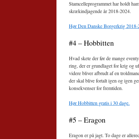
Stamcelleprogrammet har holdt ham i
skrækindjagende år 2018-2024.
Hør Den Danske Borgerkrig 2018-24
#4 – Hobbitten
Hvad skete der før de mange eventy
ring, der er grundlaget for krig og u
videre bliver afbrudt af en troldm
der skal blive fortalt igen og igen
konsekvenser for fremtiden.
Hør Hobbitten gratis i 30 dage.
#5 – Eragon
Eragon er på jagt. To dage er aller