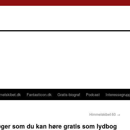
melskibet.dk
Fantasticon.dk
Gratis-biograf
Podcast
Interessegrup
Himmelskibet 60
→
øger som du kan høre gratis som lydbog