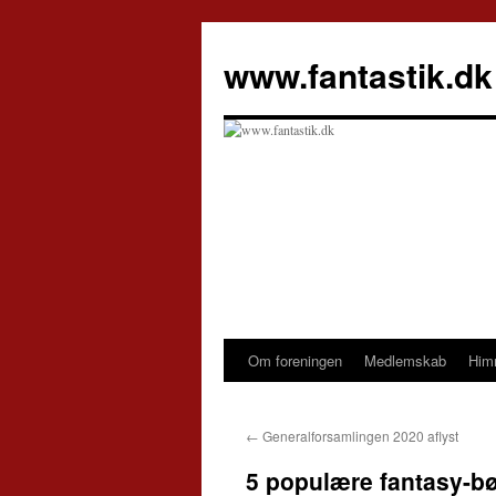
Hop
til
www.fantastik.dk
indhold
Om foreningen
Medlemskab
Him
←
Generalforsamlingen 2020 aflyst
5 populære fantasy-b