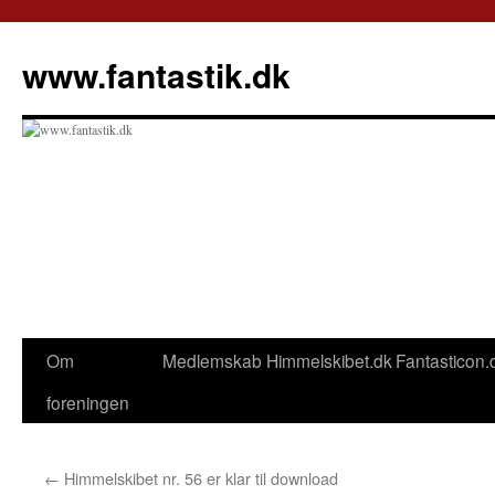
Hop
til
www.fantastik.dk
indhold
Om
Medlemskab
Himmelskibet.dk
Fantasticon.
foreningen
←
Himmelskibet nr. 56 er klar til download