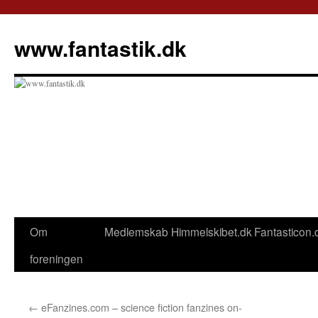
Hop
til
www.fantastik.dk
indhold
Om
Medlemskab
Himmelskibet.dk
Fantasticon.
foreningen
←
eFanzines.com – science fiction fanzines on-