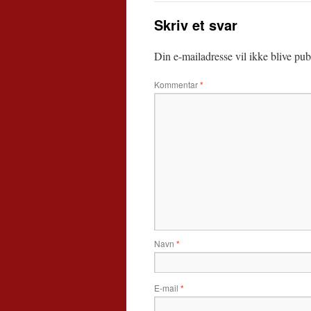
Skriv et svar
Din e-mailadresse vil ikke blive publ
Kommentar
*
Navn
*
E-mail
*