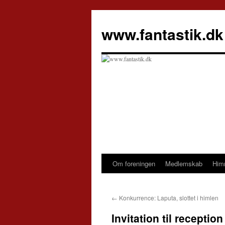
Hop
til
www.fantastik.dk
indhold
Om foreningen
Medlemskab
Him
←
Konkurrence: Laputa, slottet i himlen
Invitation til recepti