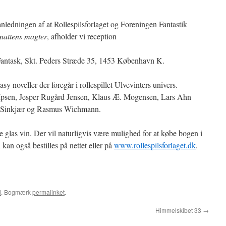
anledningen af at Rollespilsforlaget og Foreningen Fantastik
nattens magter
, afholder vi reception
 Fantask, Skt. Peders Stræde 35, 1453 København K.
asy noveller der foregår i rollespillet Ulvevinters univers.
d Ipsen, Jesper Rugård Jensen, Klaus Æ. Mogensen, Lars Ahn
e Sinkjær og Rasmus Wichmann.
le glas vin. Der vil naturligvis være mulighed for at købe bogen i
an også bestilles på nettet eller på
www.rollespilsforlaget.dk
.
d
. Bogmærk
permalinket
.
Himmelskibet 33
→