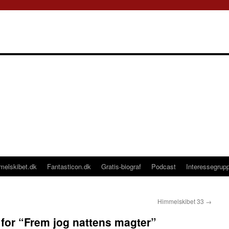
melskibet.dk
Fantasticon.dk
Gratis-biograf
Podcast
Interessegrup
Himmelskibet 33
→
on for “Frem jog nattens magter”