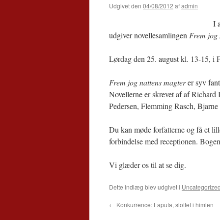
Udgivet den
04/08/2012
af
admin
I 
udgiver novellesamlingen
Frem jog 
Lørdag den 25. august kl. 13-15, i
Frem jog nattens magter
er syv fant
Novellerne er skrevet af af Richar
Pedersen, Flemming Rasch, Bjarn
Du kan møde forfatterne og få et lil
forbindelse med receptionen. Bogen k
Vi glæder os til at se dig.
Dette indlæg blev udgivet i
Uncategorize
←
Konkurrence: Laputa, slottet i himlen