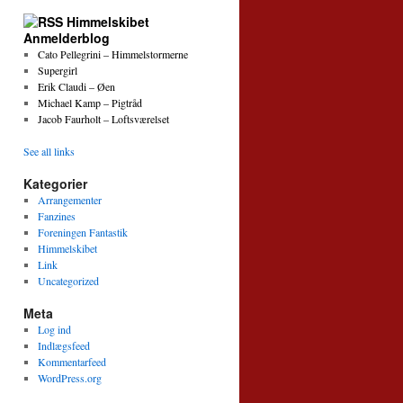
Himmelskibet
Anmelderblog
Cato Pellegrini – Himmelstormerne
Supergirl
Erik Claudi – Øen
Michael Kamp – Pigtråd
Jacob Faurholt – Loftsværelset
See all links
Kategorier
Arrangementer
Fanzines
Foreningen Fantastik
Himmelskibet
Link
Uncategorized
Meta
Log ind
Indlægsfeed
Kommentarfeed
WordPress.org