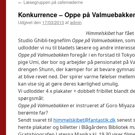
←
Læsegruppen på cafemøderne
Konkurrence – Oppe på Valmuebakke
Udgivet den
17/03/2013
af
admin
Himmelskibet
har fået 
Studio Ghibli-tegnefilm
Oppe på Valmuebakken
, som
udlodder vi nu til bladets læsere og andre interess
Oppe på Valmuebakken
foregår i en forstad til Tokyo
pige Umi, der bor og arbejder på pensionatet på
drengen Shunn, der kæmper for at bevare gymnasie
at blive revet ned. Der spirer varme følelser melle
kan vise sig at gøre deres kærlighed umulig.
Vi udlodder 4 x plakater + dobbelt fribillet blandt
spørgsmål:
Oppe på Valmuebakken
er instrueret af Goro Miyaz
berømte far?
Sendt svaret til
himmelskibet@fantastik.dk
senest s
hente plakater og billetter i Blågårdens Bibliotek 
Gratisbiografen Laterna Magika kl. 19.30 viser fil