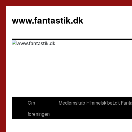
Hop
til
www.fantastik.dk
indhold
Om
Medlemskab
Himmelskibet.dk
Fanta
foreningen