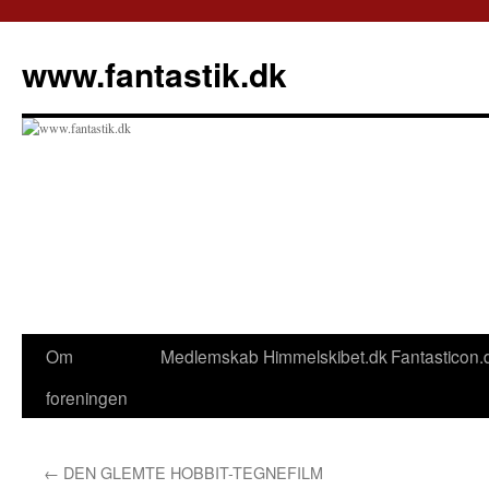
Hop
til
www.fantastik.dk
indhold
Om
Medlemskab
Himmelskibet.dk
Fantasticon.
foreningen
←
DEN GLEMTE HOBBIT-TEGNEFILM