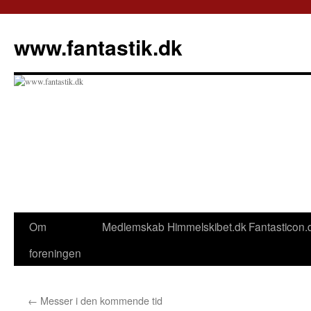
Hop
til
www.fantastik.dk
indhold
Om
Medlemskab
Himmelskibet.dk
Fantasticon.
foreningen
←
Messer i den kommende tid