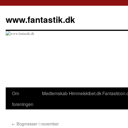
Hop
til
www.fantastik.dk
indhold
Om
Medlemskab
Himmelskibet.dk
Fantasticon.
foreningen
←
Bogmesser i november